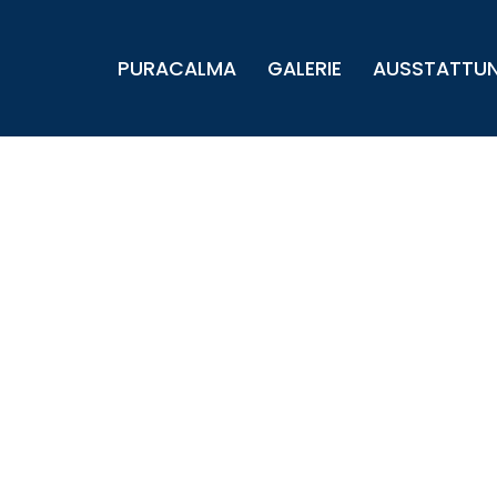
Zum
PURACALMA
GALERIE
AUSSTATTU
Inhalt
springen